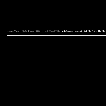
località Vasio - 38013 Fondo (TN) - P.iva 01855600225 -
info@castelvasio.net
- Tel.349 4731441, 345